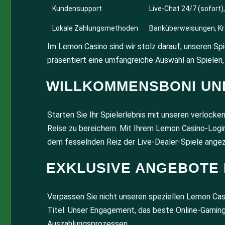
Kundensupport
Live-Chat 24/7 (sofort)
Lokale Zahlungsmethoden
Banküberweisungen, Kre
Im Lemon Casino sind wir stolz darauf, unseren Spi
präsentiert eine umfangreiche Auswahl an Spielen,
WILLKOMMENSBONI UN
Starten Sie Ihr Spielerlebnis mit unseren verloc
Reise zu bereichern. Mit Ihrem Lemon Casino-Login
dem fesselnden Reiz der Live-Dealer-Spiele ange
EXKLUSIVE ANGEBOTE
Verpassen Sie nicht unseren speziellen Lemon Cas
Titel. Unser Engagement, das beste Online-Gaming-
Auszahlungsprozessen.