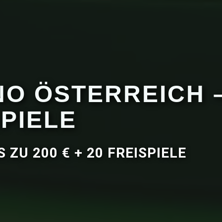
O ÖSTERREICH 
SPIELE
ZU 200 € + 20 FREISPIELE