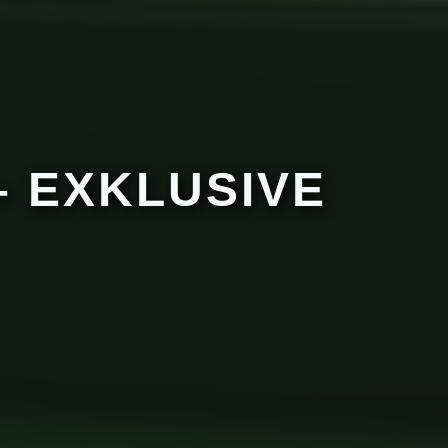
– EXKLUSIVE